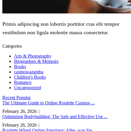
Primis adipiscing non lobortis porttitor cras elit tempor
vestibulum non ligula molestie massa consectetur.
Categories
Arts & Photography
Biographies & Memoirs
Books
casinowazamba
Children's Books
Romance
Uncategorized
Recent
Popular
The Ultimate Guide to Online Roulette Casinos ...
February 26, 2026
0
Optimizing Bodybuilding: The Safe and Effective Use ...
February 26, 2026
0
Roulette Wheel Online Simulator: Alles, was Sie ...