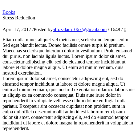
Books
Stress Reduction
April 17, 2017
/
Posted by
afrozalam1067@gmail.com
/
1648
/
0
Etiam nulla nunc, aliquet vel metus nec, scelerisque tempus enim.
Sed eget blandit lectus. Donec facilisis ornare turpis id pretium.
Maecenas scelerisque interdum dolor in vestibulum. Proin euismod
dui purus, non lacinia ligula luctus. Lorem ipsum dolor sit amet,
consectetur adipiscing elit, sed do eiusmod tempor incididunt ut
labore et dolore magna aliqua. Ut enim ad minim veniam, quis
nostrud exercitation.
Lorem ipsum dolor sit amet, consectetur adipiscing elit, sed do
eiusmod tempor incididunt ut labore et dolore magna aliqua. Ut
enim ad minim veniam, quis nostrud exercitation ullamco laboris nisi
ut aliquip ex ea commodo consequat. Duis aute irure dolor in
reprehenderit in voluptate velit esse cillum dolore eu fugiat nulla
pariatur. Excepteur sint occaecat cupidatat non proident, sunt in
culpa qui officia deserunt mollit anim id est laborum rem ipsum
dolor sit amet, consectetur adipiscing elit, sed do eiusmod tempor
incididunt ut labore et dolore magna in reprehenderit in voluptate in
reprehenderit.