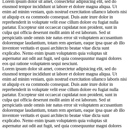
Lorem ipsum dolor sit amet, consectetur adipisicing elit, sed do
eiusmod tempor incididunt ut labore et dolore magna aliqua. Ut
enim ad minim veniam, quis nostrud exercitation ullamco laboris nisi
ut aliquip ex ea commodo consequat. Duis aute irure dolor in
reprehenderit in voluptate velit esse cillum dolore eu fugiat nulla
pariatur. Excepteur sint occaecat cupidatat non proident, sunt in
culpa qui officia deserunt mollit anim id est laborum. Sed ut
perspiciatis unde omnis iste natus error sit voluptatem accusantium
doloremque laudantium, totam rem aperiam, eaque ipsa quae ab illo
inventore veritatis et quasi architecto beatae vitae dicta sunt
explicabo. Nemo enim ipsam voluptatem quia voluptas sit
aspernatur aut odit aut fugit, sed quia consequuntur magni dolores
eos qui ratione voluptatem sequi nesciunt.
Lorem ipsum dolor sit amet, consectetur adipisicing elit, sed do
eiusmod tempor incididunt ut labore et dolore magna aliqua. Ut
enim ad minim veniam, quis nostrud exercitation ullamco laboris nisi
ut aliquip ex ea commodo consequat. Duis aute irure dolor in
reprehenderit in voluptate velit esse cillum dolore eu fugiat nulla
pariatur. Excepteur sint occaecat cupidatat non proident, sunt in
culpa qui officia deserunt mollit anim id est laborum. Sed ut
perspiciatis unde omnis iste natus error sit voluptatem accusantium
doloremque laudantium, totam rem aperiam, eaque ipsa quae ab illo
inventore veritatis et quasi architecto beatae vitae dicta sunt
explicabo. Nemo enim ipsam voluptatem quia voluptas sit
aspernatur aut odit aut fugit, sed quia consequuntur magni dolores