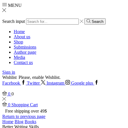
MENU
Search input
Search
Home
About us
Shop
Submissions
Author page
Media
Contact us
Sign in
Wishlist
Please, enable Wishlist.
Facebook
Twitter
Instagram
Google plus
0
0
0
Shopping Cart
Free shipping over 49$
Return to previous page
Home
Blog
Books
Better Writing Skills