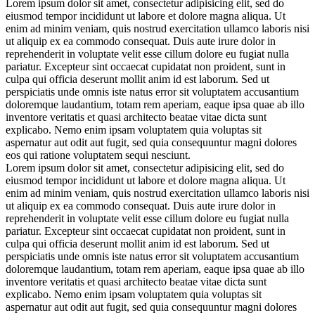
Lorem ipsum dolor sit amet, consectetur adipisicing elit, sed do
eiusmod tempor incididunt ut labore et dolore magna aliqua. Ut
enim ad minim veniam, quis nostrud exercitation ullamco laboris nisi
ut aliquip ex ea commodo consequat. Duis aute irure dolor in
reprehenderit in voluptate velit esse cillum dolore eu fugiat nulla
pariatur. Excepteur sint occaecat cupidatat non proident, sunt in
culpa qui officia deserunt mollit anim id est laborum. Sed ut
perspiciatis unde omnis iste natus error sit voluptatem accusantium
doloremque laudantium, totam rem aperiam, eaque ipsa quae ab illo
inventore veritatis et quasi architecto beatae vitae dicta sunt
explicabo. Nemo enim ipsam voluptatem quia voluptas sit
aspernatur aut odit aut fugit, sed quia consequuntur magni dolores
eos qui ratione voluptatem sequi nesciunt.
Lorem ipsum dolor sit amet, consectetur adipisicing elit, sed do
eiusmod tempor incididunt ut labore et dolore magna aliqua. Ut
enim ad minim veniam, quis nostrud exercitation ullamco laboris nisi
ut aliquip ex ea commodo consequat. Duis aute irure dolor in
reprehenderit in voluptate velit esse cillum dolore eu fugiat nulla
pariatur. Excepteur sint occaecat cupidatat non proident, sunt in
culpa qui officia deserunt mollit anim id est laborum. Sed ut
perspiciatis unde omnis iste natus error sit voluptatem accusantium
doloremque laudantium, totam rem aperiam, eaque ipsa quae ab illo
inventore veritatis et quasi architecto beatae vitae dicta sunt
explicabo. Nemo enim ipsam voluptatem quia voluptas sit
aspernatur aut odit aut fugit, sed quia consequuntur magni dolores