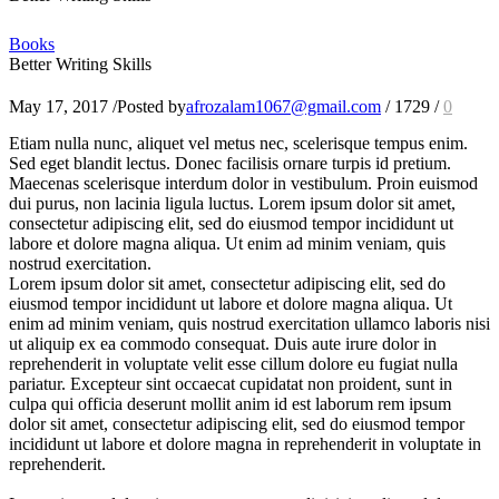
Books
Better Writing Skills
May 17, 2017
/
Posted by
afrozalam1067@gmail.com
/
1729
/
0
Etiam nulla nunc, aliquet vel metus nec, scelerisque tempus enim.
Sed eget blandit lectus. Donec facilisis ornare turpis id pretium.
Maecenas scelerisque interdum dolor in vestibulum. Proin euismod
dui purus, non lacinia ligula luctus. Lorem ipsum dolor sit amet,
consectetur adipiscing elit, sed do eiusmod tempor incididunt ut
labore et dolore magna aliqua. Ut enim ad minim veniam, quis
nostrud exercitation.
Lorem ipsum dolor sit amet, consectetur adipiscing elit, sed do
eiusmod tempor incididunt ut labore et dolore magna aliqua. Ut
enim ad minim veniam, quis nostrud exercitation ullamco laboris nisi
ut aliquip ex ea commodo consequat. Duis aute irure dolor in
reprehenderit in voluptate velit esse cillum dolore eu fugiat nulla
pariatur. Excepteur sint occaecat cupidatat non proident, sunt in
culpa qui officia deserunt mollit anim id est laborum rem ipsum
dolor sit amet, consectetur adipiscing elit, sed do eiusmod tempor
incididunt ut labore et dolore magna in reprehenderit in voluptate in
reprehenderit.