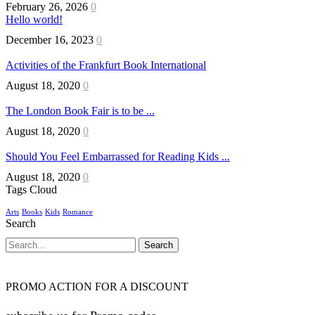
February 26, 2026
0
Hello world!
December 16, 2023
0
Activities of the Frankfurt Book International
August 18, 2020
0
The London Book Fair is to be ...
August 18, 2020
0
Should You Feel Embarrassed for Reading Kids ...
August 18, 2020
0
Tags Cloud
Arts
Books
Kids
Romance
Search
Search
PROMO ACTION FOR A DISCOUNT