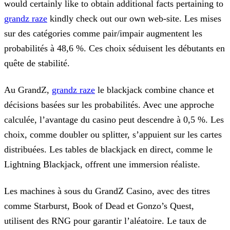
would certainly like to obtain additional facts pertaining to
grandz raze
kindly check out our own web-site. Les mises
sur des catégories comme pair/impair augmentent les
probabilités à 48,6 %. Ces choix séduisent les débutants en
quête de stabilité.
Au GrandZ,
grandz raze
le blackjack combine chance et
décisions basées sur les probabilités. Avec une approche
calculée, l’avantage du casino peut descendre à 0,5 %. Les
choix, comme doubler ou splitter, s’appuient sur les cartes
distribuées. Les tables de blackjack en direct, comme le
Lightning Blackjack, offrent une immersion réaliste.
Les machines à sous du GrandZ Casino, avec des titres
comme Starburst, Book of Dead et Gonzo’s Quest,
utilisent des RNG pour garantir l’aléatoire. Le taux de