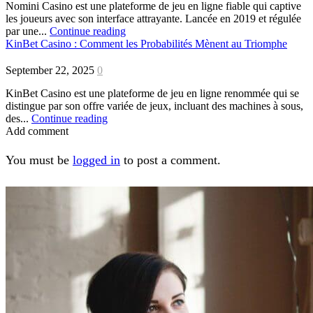
Nomini Casino est une plateforme de jeu en ligne fiable qui captive
les joueurs avec son interface attrayante. Lancée en 2019 et régulée
par une...
Continue reading
KinBet Casino : Comment les Probabilités Mènent au Triomphe
September 22, 2025
0
KinBet Casino est une plateforme de jeu en ligne renommée qui se
distingue par son offre variée de jeux, incluant des machines à sous,
des...
Continue reading
Add comment
You must be
logged in
to post a comment.