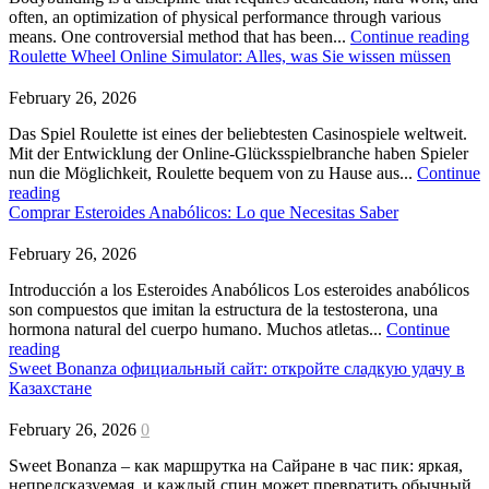
often, an optimization of physical performance through various
means. One controversial method that has been...
Continue reading
Roulette Wheel Online Simulator: Alles, was Sie wissen müssen
February 26, 2026
Das Spiel Roulette ist eines der beliebtesten Casinospiele weltweit.
Mit der Entwicklung der Online-Glücksspielbranche haben Spieler
nun die Möglichkeit, Roulette bequem von zu Hause aus...
Continue
reading
Comprar Esteroides Anabólicos: Lo que Necesitas Saber
February 26, 2026
Introducción a los Esteroides Anabólicos Los esteroides anabólicos
son compuestos que imitan la estructura de la testosterona, una
hormona natural del cuerpo humano. Muchos atletas...
Continue
reading
Sweet Bonanza официальный сайт: откройте сладкую удачу в
Казахстане
February 26, 2026
0
Sweet Bonanza – как маршрутка на Сайране в час пик: яркая,
непредсказуемая, и каждый спин может превратить обычный