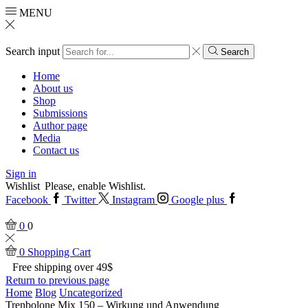
MENU
Search input
Search
Home
About us
Shop
Submissions
Author page
Media
Contact us
Sign in
Wishlist
Please, enable Wishlist.
Facebook
Twitter
Instagram
Google plus
0
0
0
Shopping Cart
Free shipping over 49$
Return to previous page
Home
Blog
Uncategorized
Trenbolone Mix 150 – Wirkung und Anwendung